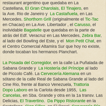
restaurant argentino que quedaba en La
Castellana,
El Gran Charolais
,
El Tinajero
, en
la Ave. Rio de Janeiro y
La Castañuela
, en Las
Mercedes.
Shorthorn Grill
(originalmente el
Tic-Tac
en Chacao) en La Ave. Libertador , el
Carusso
, el
inolvidable
Bagatelle
que quedaba en la parte de
atrás del Edf. Veracruz en Las Mercedes,
Zebra Bar
,
al lado del Bowling del Este, y el
Mon Petit Chat
, en
el Centro Comercial Altamira Sur que hoy no existe,
donde tocaban los hermanos Planchart.
La Posada del Corregidor
, en la calle La Puñalada de
Sabana Grande y
La Hostería del Príncipe
al lado
de Piccolo Café. La
Cervecería Alemana
en un
sótano de la calle Real de Sabana Grande al lado del
Cine Rio, frente al Banco Venezuela,
Trattoria
Dopo Laboro
en la Carlota desde 1955,
Las
Cancelas
, en Sba. Grande y otra en la 1a transv. Las
Delicias,
El Travertino
.
Da Pippo Ristorante
en la