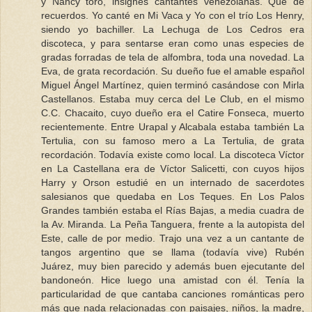
y Nancy toro, insignes cantantes venezolanas. Qué de
recuerdos. Yo canté en Mi Vaca y Yo con el trío Los Henry,
siendo yo bachiller. La Lechuga de Los Cedros era
discoteca, y para sentarse eran como unas especies de
gradas forradas de tela de alfombra, toda una novedad. La
Eva, de grata recordación. Su dueño fue el amable español
Miguel Ángel Martínez, quien terminó casándose con Mirla
Castellanos. Estaba muy cerca del Le Club, en el mismo
C.C. Chacaito, cuyo dueño era el Catire Fonseca, muerto
recientemente. Entre Urapal y Alcabala estaba también La
Tertulia, con su famoso mero a La Tertulia, de grata
recordación. Todavía existe como local. La discoteca Víctor
en La Castellana era de Víctor Salicetti, con cuyos hijos
Harry y Orson estudié en un internado de sacerdotes
salesianos que quedaba en Los Teques. En Los Palos
Grandes también estaba el Rías Bajas, a media cuadra de
la Av. Miranda. La Peña Tanguera, frente a la autopista del
Este, calle de por medio. Trajo una vez a un cantante de
tangos argentino que se llama (todavía vive) Rubén
Juárez, muy bien parecido y además buen ejecutante del
bandoneón. Hice luego una amistad con él. Tenía la
particularidad de que cantaba canciones románticas pero
más que nada relacionadas con paisajes, niños, la madre,