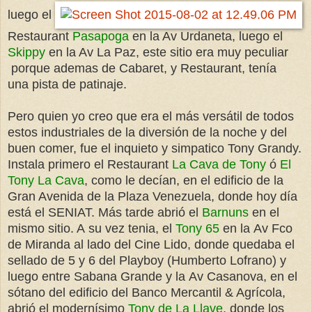
luego el
Restaurant
Pasapoga
en la Av Urdaneta, luego el
Skippy
en la Av La Paz, este sitio era muy peculiar
porque ademas de Cabaret, y Restaurant, tenía
una pista de patinaje.
Pero quien yo creo que era el más versátil de todos
estos industriales de la diversión de la noche y del
buen comer, fue el inquieto y simpatico Tony Grandy.
Instala primero el Restaurant
La Cava de Tony
ó
El
Tony La Cava
, como le decían, en el edificio de la
Gran Avenida de la Plaza Venezuela, donde hoy día
está el SENIAT. Más tarde abrió el
Barnuns
en el
mismo sitio. A su vez tenia, el
Tony 65
en la Av Fco
de Miranda al lado del Cine Lido, donde quedaba el
sellado de 5 y 6 del Playboy (Humberto Lofrano) y
luego entre Sabana Grande y la Av Casanova, en el
sótano del edificio del Banco Mercantil & Agrícola,
abrió el modernísimo
Tony de La Llave
, donde los