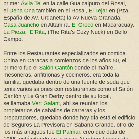
primer
Ávila Tei
en la calle Guaicaipuro del Rosal,
el
Dena Ona
también en el Rosal,
El Tejar
en (Pza.
España de Av. Urdaneta) la Av Nueva Granada,
Casa Juancho
en Altamira,
El Greco
en Macaracuay,
La Pieza
,
E’Rita
, (The Rita’s Cozy Nuck) en Bello
Campo.
Entre los Restaurantes especializados en comida
China en Caracas a comienzos de los años 50, el
primero fue el
Salón Cantón
donde el maître,
mesoneras, anfitrionas y cocineros, era toda la
familia, quedaba dentro de una fuente de soda que
tenia varios salones con restaurantes como el Salón
Cantón y Le Gran Derby dentro de su local,
se llamaba
Vert Galant
, ahí se reunían los
propietarios de caballos de carreras y los
preparadores, quedaba donde hoy día está el edificio
de Seguros La Previsora en Sabana Grande, otro de
los más antiguos fue
El Palmar
, creo que data de
1955, está situado en la plaza Abraham Lincoln de