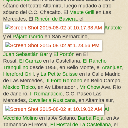
sótano del teatro Altamira, luego mudado a otro
sótano del C.C. Chacaíto. El
Maute Grill
en Las
Mercedes, El
Rincón de Baviera
, el
Anatole
y el
Pájaro Gordo
en San Bernardino,
Juan Sebastián Bar
y
El Portón
en El
Rosal,
El Carrizo
en la Castellana,
El Rancho
Tranquilino
desde 1956, en Bello Monte, el
Aranjuez
,
Hereford Grill
, y
La Petite Suisse
en la Calle Madrid
de Las Mercedes,
Il Foro Romano
en Bello Campo,
México Típico
, en Av Libertador ,
Mr Chow
Ave. Río
de Janeiro,
Il Romanaccio
, C.C. Paseo Las
Mercedes,
Cavalleria Rusticana
, en Altamira sur,
Al
Vecchio Molino
en la Av Solano,
Barba Roja
, en Av
Tamanaco El Rosal,
El Hostal de La Castellana
, el