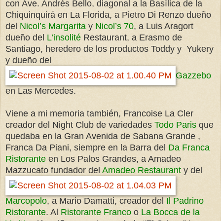
con Ave. Andrés Bello, diagonal a la Basílica de la
Chiquinquirá en La Florida, a Pietro Di Renzo dueño
del
Nicol’s Margarita
y
Nicol’s 70
, a Luis Aragort
dueño del
L’insolité
Restaurant, a Erasmo de
Santiago, heredero de los productos Toddy y Yukery
y dueño del
Gazzebo
en Las Mercedes.
Viene a mi memoria también, Francoise La Cler
creador del Night Club de variedades
Todo Paris
que
quedaba en la Gran Avenida de Sabana Grande ,
Franca Da Piani, siempre en la Barra del
Da Franca
Ristorante
en Los Palos Grandes, a Amadeo
Mazzucato fundador del
Amadeo Restaurant
y del
Marcopolo
, a Mario Damatti, creador del
Il Padrino
Ristorante
. Al
Ristorante Franco
o
La Bocca de la