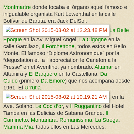
Montmartre
donde tocaba el órgano aquel famoso e
inigualable organista Kurt Lowenthal en la calle
Bolívar de Baruta, era Jack DelSol.
La Belle
Epoque
en la Av. Miguel Ángel,
La Cigogne
en la
calle Garcilazo,
Il Forchettone
, todos estos en Bello
Monte. El famoso “Diplome Astronomique” por la
“degustation et a l´appreciation le Caneton a la
Presse” en el Aventino, ya nombrado.
Altamar
en
Altamira y
El Barquero
en la Castellana.
Da
Guido
(primero
Da Emore
) que nos acompaña desde
1961. El
Urrutia
, en la
Ave. Solano,
Le Coq d’or
, y
Il Ruggantino
del Hotel
Tampa en las Delicias de Sabana Grande.
Il
Caminetto
,
Montanara
,
Romanissima
,
La Strega
,
Mamma Mia
, todos ellos en Las Mercedes.