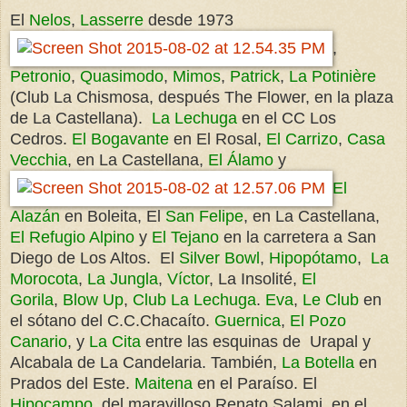
El
Nelos
,
Lasserre
desde 1973
,
Petronio
,
Quasimodo
,
Mimos
,
Patrick
,
La Potinière
(Club La Chismosa, después The Flower, en la plaza
de La Castellana).
La Lechuga
en el CC Los
Cedros.
El Bogavante
en El Rosal,
El Carrizo
,
Casa
Vecchia
, en La Castellana,
El Álamo
y
El
Alazán
en Boleita, El
San Felipe
, en La Castellana,
El Refugio Alpino
y
El
Tejano
en la carretera a San
Diego de Los Altos. El
Silver Bowl
,
Hipopótamo
,
La
Morocota
,
La Jungla
,
Víctor
, La Insolité,
El
Gorila
,
Blow Up
,
Club La Lechuga
.
Eva
,
Le Club
en
el sótano del C.C.Chacaíto.
Guernica
,
El Pozo
Canario
, y
La Cita
entre las esquinas de Urapal y
Alcabala de La Candelaria. También,
La Botella
en
Prados del Este.
Maitena
en el Paraíso. El
Hipocampo
, del maravilloso Renato Salami, en el