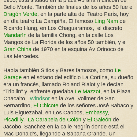
Bello Monte. También de finales de los años 50 fue el
Dragón Verde
, en la parte alta del Teatro París, hoy
en día teatro La Campiña, El famoso
Ling Nam
de
Ricardo Hung, en Los Chaguaramos, el discreto
Mandarín
de la familia Chong, en la calle Los
Mangos de La Florida de los años 50 también, y el
Gran China
de 1970 en la esquina Av Orinoco de
Las Mercedes.
Había también Sitios y Bares famosos, como
Le
Garage
en el sótano del edificio La Cortina, su dueño
era un francés, llamado Roland Rialot y le decían
“Tribilin” y enfrente quedaba
Le Mazzot
, en la Plaza
Chacaito,
Windsor
en la Ave. Vollmer de San
Bernardino,
El Chicote
de los señores José Sabaco y
Luis Elguezabal, en Los Caobos,
Embassy
,
Picadilly
.
La Carabela de Colón
y
El Galeón
de
Jacobo Sanchez en la calle Negrín donde está el
Mac Donald’s, llegando a Sabana Grande. Un