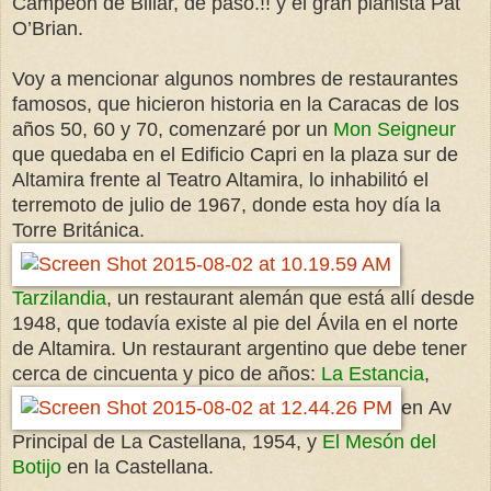
Campeon de Billar, de paso.!! y el gran pianista Pat
O’Brian.
Voy a mencionar algunos nombres de restaurantes
famosos, que hicieron historia en la Caracas de los
años 50, 60 y 70, comenzaré por un
Mon Seigneur
que quedaba en el Edificio Capri en la plaza sur de
Altamira frente al Teatro Altamira, lo inhabilitó el
terremoto de julio de 1967, donde esta hoy día la
Torre Británica.
Tarzilandia
, un restaurant alemán que está allí desde
1948, que todavía existe al pie del Ávila en el norte
de Altamira. Un restaurant argentino que debe tener
cerca de cincuenta y pico de años:
La Estancia
,
en Av
Principal de La Castellana, 1954, y
El Mesón del
Botijo
en la Castellana.