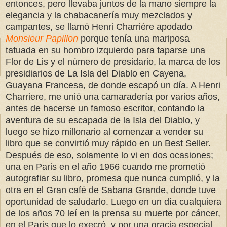
entonces, pero llevaba juntos de la mano siempre la
elegancia y la chabacanería muy mezclados y
campantes, se llamó Henri Charrière apodado
Monsieur Papillon
porque tenía una mariposa
tatuada en su hombro izquierdo para taparse una
Flor de Lis y el número de presidario, la marca de los
presidiarios de La Isla del Diablo en Cayena,
Guayana Francesa, de donde escapó un día. A Henri
Charriere, me unió una camaradería por varios años,
antes de hacerse un famoso escritor, contando la
aventura de su escapada de la Isla del Diablo, y
luego se hizo millonario al comenzar a vender su
libro que se convirtió muy rápido en un Best Seller.
Después de eso, solamente lo vi en dos ocasiones;
una en Paris en el año 1966 cuando me prometió
autografiar su libro, promesa que nunca cumplió, y la
otra en el Gran café de Sabana Grande, donde tuve
oportunidad de saludarlo. Luego en un día cualquiera
de los años 70 leí en la prensa su muerte por cáncer,
en el Paris que lo execró, y por una gracia especial