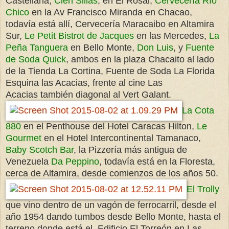
Castellana,
Cien Sillas
, en El Rosal,
Cervecería Río
Chico
en la Av Francisco Miranda en Chacao,
todavía está allí, Cervecería Maracaibo en Altamira
Sur,
Le Petit Bistrot de Jacques
en las Mercedes,
La
Peña Tanguera
en Bello Monte,
Don Luis
, y
Fuente
de Soda Quick
, ambos en la plaza Chacaito al lado
de la Tienda La Cortina, Fuente de Soda La Florida
Esquina las Acacias, frente al cine Las
Acacias también diagonal al Vert Galant.
La Cota
880
en el Penthouse del Hotel Caracas Hilton,
Le
Gourmet
en el Hotel Intercontinental Tamanaco,
Baby Scotch Bar
, la Pizzería más antigua de
Venezuela
Da Peppino
, todavía está en la Floresta,
cerca de Altamira, desde comienzos de los años 50.
El Trolly
que vino dentro de un vagón de ferrocarril, desde el
año 1954 dando tumbos desde Bello Monte, hasta el
terreno donde está el Edificio El Torreón en Las