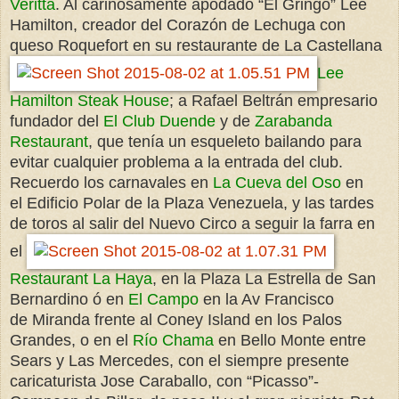
Veritta
. Al cariñosamente apodado “El Gringo” Lee
Hamilton, creador del Corazón de Lechuga con
queso Roquefort en su restaurante de La Castellana
Lee
Hamilton Steak House
; a Rafael Beltrán empresario
fundador del
El Club Duende
y de
Zarabanda
Restaurant
, que tenía un esqueleto bailando para
evitar cualquier problema a la entrada del club.
Recuerdo los carnavales en
La Cueva del Oso
en
el Edificio Polar de la Plaza Venezuela, y las tardes
de toros al salir del Nuevo Circo a seguir la farra en
el
Restaurant La Haya
, en la Plaza La Estrella de San
Bernardino ó en
El Campo
en la Av Francisco
de Miranda frente al Coney Island en los Palos
Grandes, o en el
Río Chama
en Bello Monte entre
Sears y Las Mercedes, con el siempre presente
caricaturista Jose Caraballo, con “Picasso”-